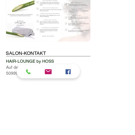
SALON-KONTAKT
HAIR-LOUNGE by HOSS
Auf der Ruhr 111
50999 Köln (Weiß)
Tel.:
02236 / 68 238
Fax: 02236 /
33 17 301
TERMINVEREINBARUNG
Vereinbare jetzt einen Termin.
Rufe uns
einfach kurz an um deinen Terminwunsch
individuell abzustimmen
.